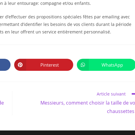
non à leur entourage: compagne et/ou enfants.
yer d’effectuer des propositions spéciales fêtes par emailing avec
mettant d’identifier les besoins de vos clients durant la période
ents en leur offrent un service entièrement personnalisé.
PARTAGER
CE
Pinterest
WhatsApp
Ouvrir
Ouvrir
CONTENU
dans
dans
une
une
autre
autre
fenêtre
fenêtre
Article suivant
de
Messieurs, comment choisir la taille de v
chaussettes