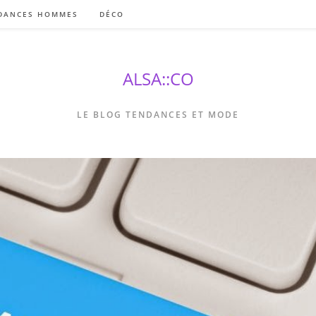
DANCES HOMMES
DÉCO
ALSA::CO
LE BLOG TENDANCES ET MODE