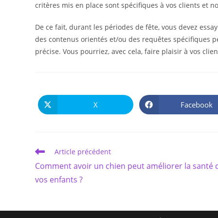
critères mis en place sont spécifiques à vos clients et 
De ce fait, durant les périodes de fête, vous devez essa
des contenus orientés et/ou des requêtes spécifiques per
précise. Vous pourriez, avec cela, faire plaisir à vos cli
X
Facebook
Ouvrir
Ouvrir
dans
dans
une
une
autre
autre
fenêtre
fenêtre
Read
Article précédent
more
Comment avoir un chien peut améliorer la santé 
articles
vos enfants ?