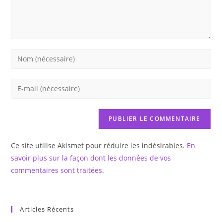
Enter
your
name
Enter
or
your
username
email
to
address
comment
to
Ce site utilise Akismet pour réduire les indésirables.
En
comment
savoir plus sur la façon dont les données de vos
commentaires sont traitées
.
Articles Récents