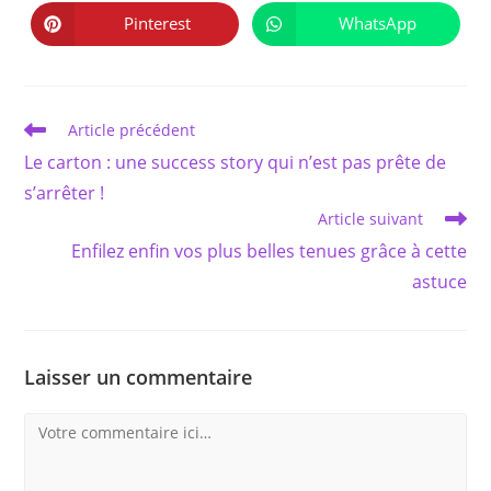
une
une
autre
autre
Pinterest
WhatsApp
Ouvrir
Ouvrir
fenêtre
fenêtre
dans
dans
une
une
autre
autre
fenêtre
fenêtre
Read
Article précédent
more
Le carton : une success story qui n’est pas prête de
articles
s’arrêter !
Article suivant
Enfilez enfin vos plus belles tenues grâce à cette
astuce
Laisser un commentaire
Comment