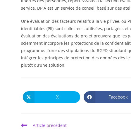
libertés des personnes, reportez-vous à la section Évalu
service. DPIA est un service de conseil basé sur des atel
Une évaluation des facteurs relatifs à la vie privée, ou
identifiables (PII) sont collectées, utilisées, partagées
évaluation des évaluations de projet prouvera que les 
sciemment incorporé les protections de la confidential
programme. L’une des stipulations du RGPD stipulant q
intégrer les principes de protection des données dès le 
plutôt qu’une solution.
X
Facebook
Ouvrir
Ouvrir
dans
dans
une
une
autre
autre
fenêtre
fenêtre
Read
Article précédent
more