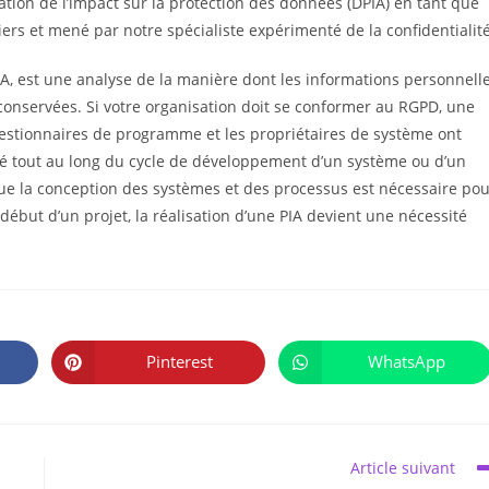
ation de l’impact sur la protection des données (DPIA) en tant que
iers et mené par notre spécialiste expérimenté de la confidentialité
 PIA, est une analyse de la manière dont les informations personnell
 et conservées. Si votre organisation doit se conformer au RGPD, une
gestionnaires de programme et les propriétaires de système ont
ité tout au long du cycle de développement d’un système ou d’un
ue la conception des systèmes et des processus est nécessaire po
début d’un projet, la réalisation d’une PIA devient une nécessité
PARTAGER
CE
Pinterest
WhatsApp
Ouvrir
Ouvrir
CONTENU
dans
dans
une
une
autre
autre
fenêtre
fenêtre
Article suivant