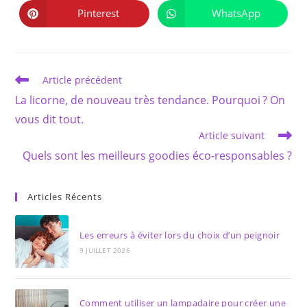
une
une
autre
autre
Pinterest
WhatsApp
Ouvrir
Ouvrir
fenêtre
fenêtre
dans
dans
une
une
autre
autre
fenêtre
fenêtre
Read
Article précédent
more
La licorne, de nouveau très tendance. Pourquoi ? On
articles
vous dit tout.
Article suivant
Quels sont les meilleurs goodies éco-responsables ?
Articles Récents
Les erreurs à éviter lors du choix d’un peignoir
9 JUILLET 2026
Comment utiliser un lampadaire pour créer une