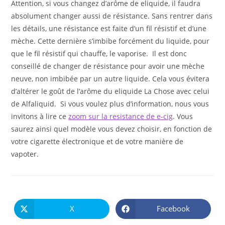
Attention, si vous changez d’arôme de eliquide, il faudra
absolument changer aussi de résistance. Sans rentrer dans
les détails, une résistance est faite d’un fil résistif et d’une
mèche. Cette dernière s’imbibe forcément du liquide, pour
que le fil résistif qui chauffe, le vaporise. Il est donc
conseillé de changer de résistance pour avoir une mèche
neuve, non imbibée par un autre liquide. Cela vous évitera
d’altérer le goût de l’arôme du eliquide La Chose avec celui
de Alfaliquid. Si vous voulez plus d’information, nous vous
invitons à lire ce
zoom sur la resistance de e-cig
. Vous
saurez ainsi quel modèle vous devez choisir, en fonction de
votre cigarette électronique et de votre manière de
vapoter.
PARTAGER
CE
X
Facebook
Ouvrir
Ouvrir
CONTENU
dans
dans