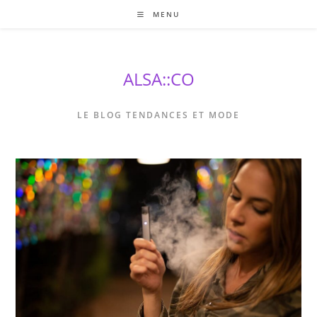
Skip
MENU
to
content
ALSA::CO
LE BLOG TENDANCES ET MODE