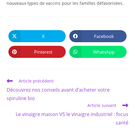
nouveaux types de vaccins pour les familles défavorisées.
PARTAGER
CE
X
Facebook
Ouvrir
Ouvrir
CONTENU
dans
dans
une
une
autre
autre
Pinterest
WhatsApp
Ouvrir
Ouvrir
fenêtre
fenêtre
dans
dans
une
une
autre
autre
fenêtre
fenêtre
Read
Article précédent
more
Découvrez nos conseils avant d’acheter votre
articles
spiruline bio
Article suivant
Le vinaigre maison VS le vinaigre industriel : focus
santé