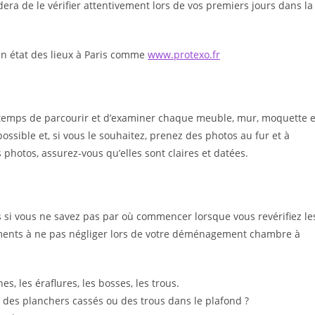
era de le vérifier attentivement lors de vos premiers jours dans la
en état des lieux à Paris comme
w
ww.protexo.fr
e temps de parcourir et d’examiner chaque meuble, mur, moquette e
ssible et, si vous le souhaitez, prenez des photos au fur et à
photos, assurez-vous qu’elles sont claires et datées.
s si vous ne savez pas par où commencer lorsque vous revérifiez le
léments à ne pas négliger lors de votre déménagement chambre à
s, les éraflures, les bosses, les trous.
-il des planchers cassés ou des trous dans le plafond ?