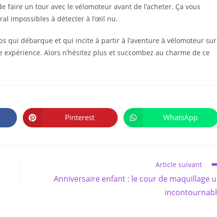
e faire un tour avec le vélomoteur avant de l’acheter. Ça vous
al impossibles à détecter à l’œil nu.
mps qui débarque et qui incite à partir à l’aventure à vélomoteur sur
le expérience. Alors n’hésitez plus et succombez au charme de ce
PARTAGER
CE
Pinterest
WhatsApp
Ouvrir
Ouvrir
CONTENU
dans
dans
une
une
autre
autre
fenêtre
fenêtre
Article suivant
Anniversaire enfant : le cour de maquillage 
incontournab