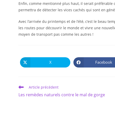
Enfin, comme mentionné plus haut, il serait préférable d
permettra de détecter les vices cachés qui sont en génér
Avec l’arrivée du printemps et de l’été, c’est le beau te
les routes pour découvrir le monde et vivre une nouvel
moyen de transport pas comme les autres !
X
Facebook
Ouvrir
Ouvrir
dans
dans
une
une
autre
autre
fenêtre
fenêtre
Read
Article précédent
more
Les remèdes naturels contre le mal de gorge
articles