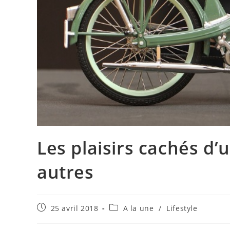
Les plaisirs cachés d
autres
Publication
Post
25 avril 2018
A la une
/
Lifestyle
publiée :
category: