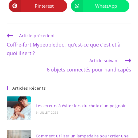
une
une
autre
autre
Pinterest
WhatsApp
Ouvrir
Ouvrir
fenêtre
fenêtre
dans
dans
une
une
autre
autre
fenêtre
fenêtre
Read
Article précédent
more
Coffre-fort Mypeopledoc : qu’est-ce que c’est et à
articles
quoi il sert ?
Article suivant
6 objets connectés pour handicapés
Articles Récents
Les erreurs à éviter lors du choix d’un peignoir
9 JUILLET 2026
Comment utiliser un lampadaire pour créer une