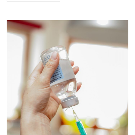
Vinaigre
Maison
VS
Le
Vinaigre
Industriel
:
Focus
Santé