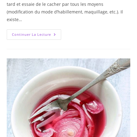
tard et essaie de le cacher par tous les moyens
(modification du mode d’habillement, maquillage, etc.). Il
existe…
Tout
Continuer La Lecture
Ce
Qu’il
Faut
Savoir
Sur
Le
Détatouage