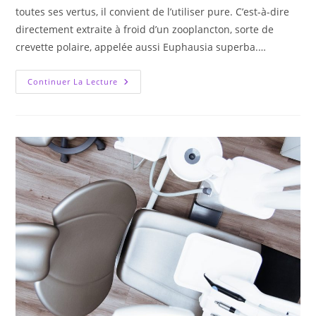
toutes ses vertus, il convient de l’utiliser pure. C’est-à-dire
directement extraite à froid d’un zooplancton, sorte de
crevette polaire, appelée aussi Euphausia superba.…
Pourquoi
Continuer La Lecture
Acheter
Et
Utiliser
De
L’huile
De
Krill
?